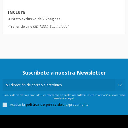
INCLUYE
-Libreto exclusivo de 28 páginas
-Trailer de cine
[SD 1.33:1 Subtitulado]
Suscríbete a nuestra Newsletter
Puede darse de baja en cualquier momento. Para ello, consulte nuestra información de contacto
en el aviso legal.
Acepto la
política de privacidad
expresamente.